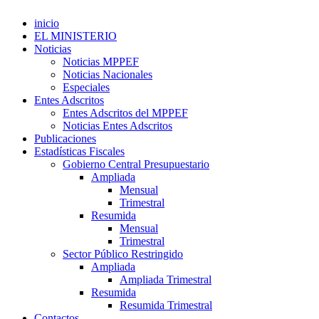
inicio
EL MINISTERIO
Noticias
Noticias MPPEF
Noticias Nacionales
Especiales
Entes Adscritos
Entes Adscritos del MPPEF
Noticias Entes Adscritos
Publicaciones
Estadísticas Fiscales
Gobierno Central Presupuestario
Ampliada
Mensual
Trimestral
Resumida
Mensual
Trimestral
Sector Público Restringido
Ampliada
Ampliada Trimestral
Resumida
Resumida Trimestral
Contactos