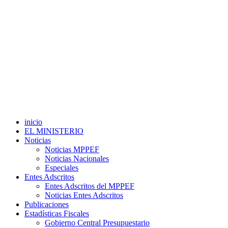
inicio
EL MINISTERIO
Noticias
Noticias MPPEF
Noticias Nacionales
Especiales
Entes Adscritos
Entes Adscritos del MPPEF
Noticias Entes Adscritos
Publicaciones
Estadísticas Fiscales
Gobierno Central Presupuestario