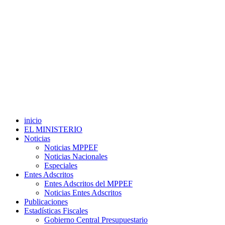
inicio
EL MINISTERIO
Noticias
Noticias MPPEF
Noticias Nacionales
Especiales
Entes Adscritos
Entes Adscritos del MPPEF
Noticias Entes Adscritos
Publicaciones
Estadísticas Fiscales
Gobierno Central Presupuestario