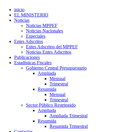
inicio
EL MINISTERIO
Noticias
Noticias MPPEF
Noticias Nacionales
Especiales
Entes Adscritos
Entes Adscritos del MPPEF
Noticias Entes Adscritos
Publicaciones
Estadísticas Fiscales
Gobierno Central Presupuestario
Ampliada
Mensual
Trimestral
Resumida
Mensual
Trimestral
Sector Público Restringido
Ampliada
Ampliada Trimestral
Resumida
Resumida Trimestral
Contactos