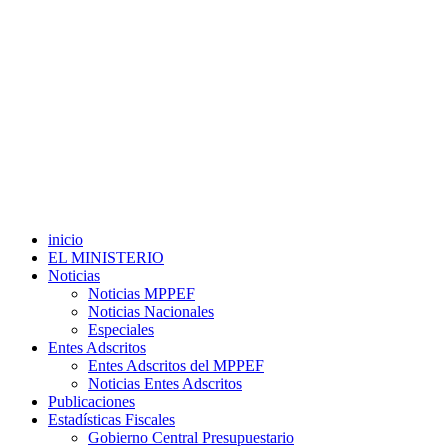
inicio
EL MINISTERIO
Noticias
Noticias MPPEF
Noticias Nacionales
Especiales
Entes Adscritos
Entes Adscritos del MPPEF
Noticias Entes Adscritos
Publicaciones
Estadísticas Fiscales
Gobierno Central Presupuestario