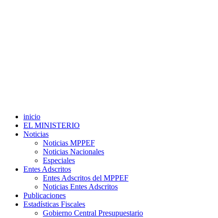
inicio
EL MINISTERIO
Noticias
Noticias MPPEF
Noticias Nacionales
Especiales
Entes Adscritos
Entes Adscritos del MPPEF
Noticias Entes Adscritos
Publicaciones
Estadísticas Fiscales
Gobierno Central Presupuestario