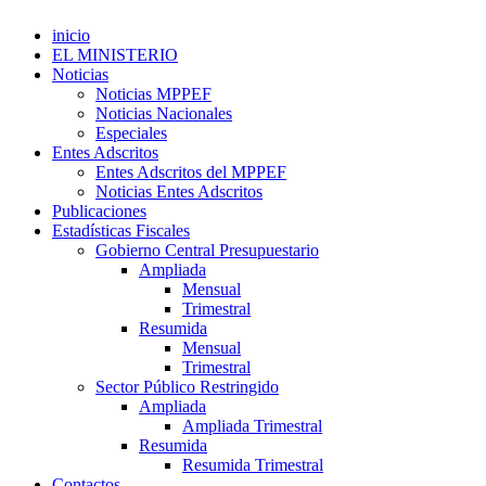
inicio
EL MINISTERIO
Noticias
Noticias MPPEF
Noticias Nacionales
Especiales
Entes Adscritos
Entes Adscritos del MPPEF
Noticias Entes Adscritos
Publicaciones
Estadísticas Fiscales
Gobierno Central Presupuestario
Ampliada
Mensual
Trimestral
Resumida
Mensual
Trimestral
Sector Público Restringido
Ampliada
Ampliada Trimestral
Resumida
Resumida Trimestral
Contactos