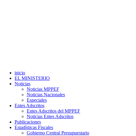
inicio
EL MINISTERIO
Noticias
Noticias MPPEF
Noticias Nacionales
Especiales
Entes Adscritos
Entes Adscritos del MPPEF
Noticias Entes Adscritos
Publicaciones
Estadísticas Fiscales
Gobierno Central Presupuestario