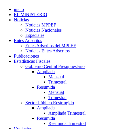
inicio
EL MINISTERIO
Noticias
Noticias MPPEF
Noticias Nacionales
Especiales
Entes Adscritos
Entes Adscritos del MPPEF
Noticias Entes Adscritos
Publicaciones
Estadísticas Fiscales
Gobierno Central Presupuestario
Ampliada
Mensual
Trimestral
Resumida
Mensual
Trimestral
Sector Público Restringido
Ampliada
Ampliada Trimestral
Resumida
Resumida Trimestral
Contactos