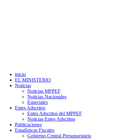
inicio
EL MINISTERIO
Noticias
Noticias MPPEF
Noticias Nacionales
Especiales
Entes Adscritos
Entes Adscritos del MPPEF
Noticias Entes Adscritos
Publicaciones
Estadísticas Fiscales
Gobierno Central Presupuestario