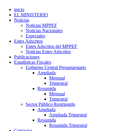
inicio
EL MINISTERIO
Noticias
Noticias MPPEF
Noticias Nacionales
Especiales
Entes Adscritos
Entes Adscritos del MPPEF
Noticias Entes Adscritos
Publicaciones
Estadísticas Fiscales
Gobierno Central Presupuestario
Ampliada
Mensual
Trimestral
Resumida
Mensual
Trimestral
Sector Público Restringido
Ampliada
Ampliada Trimestral
Resumida
Resumida Trimestral
Contactos