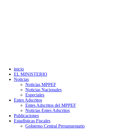
inicio
EL MINISTERIO
Noticias
Noticias MPPEF
Noticias Nacionales
Especiales
Entes Adscritos
Entes Adscritos del MPPEF
Noticias Entes Adscritos
Publicaciones
Estadísticas Fiscales
Gobierno Central Presupuestario