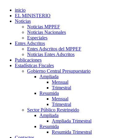
inicio
EL MINISTERIO
Noticias
Noticias MPPEF
Noticias Nacionales
Especiales
Entes Adscritos
Entes Adscritos del MPPEF
Noticias Entes Adscritos
Publicaciones
Estadísticas Fiscales
Gobierno Central Presupuestario
Ampliada
Mensual
Trimestral
Resumida
Mensual
Trimestral
Sector Público Restringido
Ampliada
Ampliada Trimestral
Resumida
Resumida Trimestral
Contactos