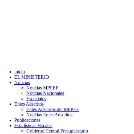
inicio
EL MINISTERIO
Noticias
Noticias MPPEF
Noticias Nacionales
Especiales
Entes Adscritos
Entes Adscritos del MPPEF
Noticias Entes Adscritos
Publicaciones
Estadísticas Fiscales
Gobierno Central Presupuestario