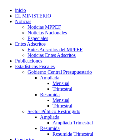
inicio
EL MINISTERIO
Noticias
Noticias MPPEF
Noticias Nacionales
Especiales
Entes Adscritos
Entes Adscritos del MPPEF
Noticias Entes Adscritos
Publicaciones
Estadísticas Fiscales
Gobierno Central Presupuestario
Ampliada
Mensual
Trimestral
Resumida
Mensual
Trimestral
Sector Público Restringido
Ampliada
Ampliada Trimestral
Resumida
Resumida Trimestral
Contactos