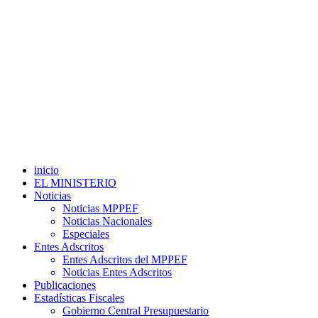
inicio
EL MINISTERIO
Noticias
Noticias MPPEF
Noticias Nacionales
Especiales
Entes Adscritos
Entes Adscritos del MPPEF
Noticias Entes Adscritos
Publicaciones
Estadísticas Fiscales
Gobierno Central Presupuestario