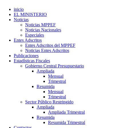
inicio
EL MINISTERIO
Noticias
Noticias MPPEF
Noticias Nacionales
Especiales
Entes Adscritos
Entes Adscritos del MPPEF
Noticias Entes Adscritos
Publicaciones
Estadísticas Fiscales
Gobierno Central Presupuestario
Ampliada
Mensual
Trimestral
Resumida
Mensual
Trimestral
Sector Público Restringido
Ampliada
Ampliada Trimestral
Resumida
Resumida Trimestral
Contactos