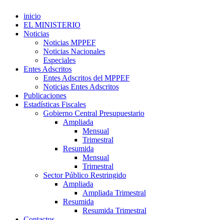
inicio
EL MINISTERIO
Noticias
Noticias MPPEF
Noticias Nacionales
Especiales
Entes Adscritos
Entes Adscritos del MPPEF
Noticias Entes Adscritos
Publicaciones
Estadísticas Fiscales
Gobierno Central Presupuestario
Ampliada
Mensual
Trimestral
Resumida
Mensual
Trimestral
Sector Público Restringido
Ampliada
Ampliada Trimestral
Resumida
Resumida Trimestral
Contactos