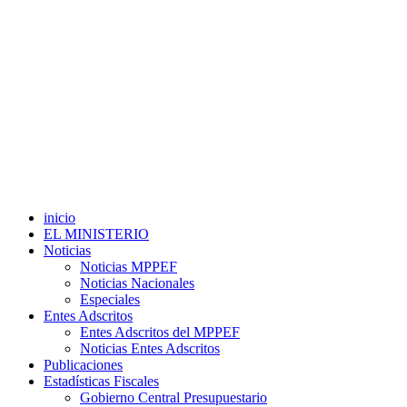
inicio
EL MINISTERIO
Noticias
Noticias MPPEF
Noticias Nacionales
Especiales
Entes Adscritos
Entes Adscritos del MPPEF
Noticias Entes Adscritos
Publicaciones
Estadísticas Fiscales
Gobierno Central Presupuestario