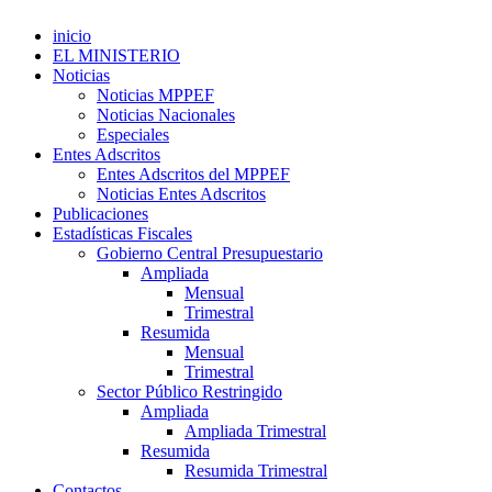
inicio
EL MINISTERIO
Noticias
Noticias MPPEF
Noticias Nacionales
Especiales
Entes Adscritos
Entes Adscritos del MPPEF
Noticias Entes Adscritos
Publicaciones
Estadísticas Fiscales
Gobierno Central Presupuestario
Ampliada
Mensual
Trimestral
Resumida
Mensual
Trimestral
Sector Público Restringido
Ampliada
Ampliada Trimestral
Resumida
Resumida Trimestral
Contactos