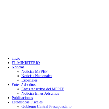
inicio
EL MINISTERIO
Noticias
Noticias MPPEF
Noticias Nacionales
Especiales
Entes Adscritos
Entes Adscritos del MPPEF
Noticias Entes Adscritos
Publicaciones
Estadísticas Fiscales
Gobierno Central Presupuestario