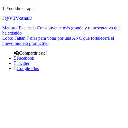
T-Yeraldine Tapia
F
@
VTVcanal8
Maduro: Esta es la Constituyente más grande y representativa que
ha existido
Lobo: Faltan 7 días para votar por una ANC que fortalecerá el
nuevo modelo productivo
¡Compartir este!
Facebook
Twitter
Google Plus