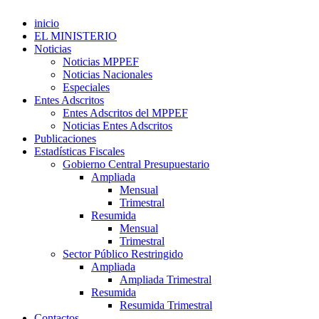
inicio
EL MINISTERIO
Noticias
Noticias MPPEF
Noticias Nacionales
Especiales
Entes Adscritos
Entes Adscritos del MPPEF
Noticias Entes Adscritos
Publicaciones
Estadísticas Fiscales
Gobierno Central Presupuestario
Ampliada
Mensual
Trimestral
Resumida
Mensual
Trimestral
Sector Público Restringido
Ampliada
Ampliada Trimestral
Resumida
Resumida Trimestral
Contactos