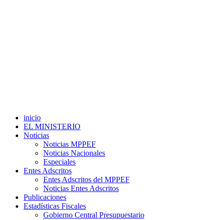
inicio
EL MINISTERIO
Noticias
Noticias MPPEF
Noticias Nacionales
Especiales
Entes Adscritos
Entes Adscritos del MPPEF
Noticias Entes Adscritos
Publicaciones
Estadísticas Fiscales
Gobierno Central Presupuestario