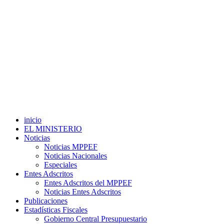
inicio
EL MINISTERIO
Noticias
Noticias MPPEF
Noticias Nacionales
Especiales
Entes Adscritos
Entes Adscritos del MPPEF
Noticias Entes Adscritos
Publicaciones
Estadísticas Fiscales
Gobierno Central Presupuestario