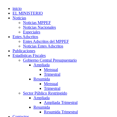
inicio
EL MINISTERIO
Noticias
Noticias MPPEF
Noticias Nacionales
Especiales
Entes Adscritos
Entes Adscritos del MPPEF
Noticias Entes Adscritos
Publicaciones
Estadísticas Fiscales
Gobierno Central Presupuestario
Ampliada
Mensual
Trimestral
Resumida
Mensual
Trimestral
Sector Público Restringido
Ampliada
Ampliada Trimestral
Resumida
Resumida Trimestral
Contactos