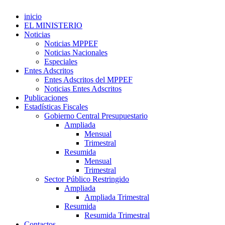
inicio
EL MINISTERIO
Noticias
Noticias MPPEF
Noticias Nacionales
Especiales
Entes Adscritos
Entes Adscritos del MPPEF
Noticias Entes Adscritos
Publicaciones
Estadísticas Fiscales
Gobierno Central Presupuestario
Ampliada
Mensual
Trimestral
Resumida
Mensual
Trimestral
Sector Público Restringido
Ampliada
Ampliada Trimestral
Resumida
Resumida Trimestral
Contactos