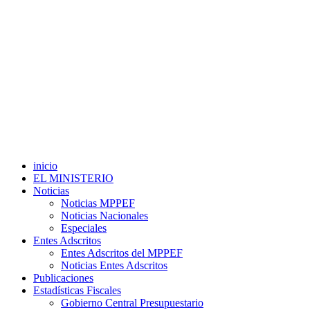
inicio
EL MINISTERIO
Noticias
Noticias MPPEF
Noticias Nacionales
Especiales
Entes Adscritos
Entes Adscritos del MPPEF
Noticias Entes Adscritos
Publicaciones
Estadísticas Fiscales
Gobierno Central Presupuestario