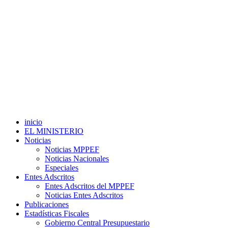
inicio
EL MINISTERIO
Noticias
Noticias MPPEF
Noticias Nacionales
Especiales
Entes Adscritos
Entes Adscritos del MPPEF
Noticias Entes Adscritos
Publicaciones
Estadísticas Fiscales
Gobierno Central Presupuestario