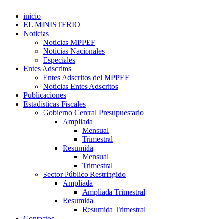
inicio
EL MINISTERIO
Noticias
Noticias MPPEF
Noticias Nacionales
Especiales
Entes Adscritos
Entes Adscritos del MPPEF
Noticias Entes Adscritos
Publicaciones
Estadísticas Fiscales
Gobierno Central Presupuestario
Ampliada
Mensual
Trimestral
Resumida
Mensual
Trimestral
Sector Público Restringido
Ampliada
Ampliada Trimestral
Resumida
Resumida Trimestral
Contactos