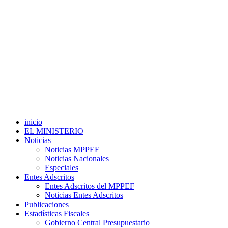
inicio
EL MINISTERIO
Noticias
Noticias MPPEF
Noticias Nacionales
Especiales
Entes Adscritos
Entes Adscritos del MPPEF
Noticias Entes Adscritos
Publicaciones
Estadísticas Fiscales
Gobierno Central Presupuestario