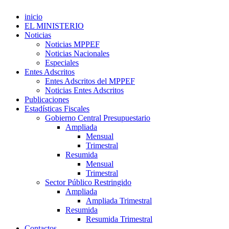
inicio
EL MINISTERIO
Noticias
Noticias MPPEF
Noticias Nacionales
Especiales
Entes Adscritos
Entes Adscritos del MPPEF
Noticias Entes Adscritos
Publicaciones
Estadísticas Fiscales
Gobierno Central Presupuestario
Ampliada
Mensual
Trimestral
Resumida
Mensual
Trimestral
Sector Público Restringido
Ampliada
Ampliada Trimestral
Resumida
Resumida Trimestral
Contactos