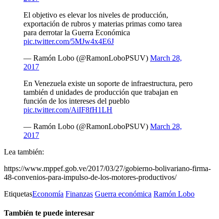
El objetivo es elevar los niveles de producción,
exportación de rubros y materias primas como tarea
para derrotar la Guerra Económica
pic.twitter.com/5MJw4x4E6J
— Ramón Lobo (@RamonLoboPSUV)
March 28,
2017
En Venezuela existe un soporte de infraestructura, pero
también d unidades de producción que trabajan en
función de los intereses del pueblo
pic.twitter.com/AiIF8fH1LH
— Ramón Lobo (@RamonLoboPSUV)
March 28,
2017
Lea también:
https://www.mppef.gob.ve/2017/03/27/gobierno-bolivariano-firma-
48-convenios-para-impulso-de-los-motores-productivos/
Etiquetas
Economía
Finanzas
Guerra económica
Ramón Lobo
También te puede interesar