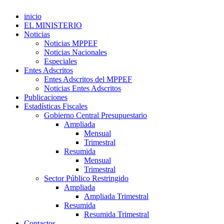
inicio
EL MINISTERIO
Noticias
Noticias MPPEF
Noticias Nacionales
Especiales
Entes Adscritos
Entes Adscritos del MPPEF
Noticias Entes Adscritos
Publicaciones
Estadísticas Fiscales
Gobierno Central Presupuestario
Ampliada
Mensual
Trimestral
Resumida
Mensual
Trimestral
Sector Público Restringido
Ampliada
Ampliada Trimestral
Resumida
Resumida Trimestral
Contactos