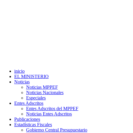
inicio
EL MINISTERIO
Noticias
Noticias MPPEF
Noticias Nacionales
Especiales
Entes Adscritos
Entes Adscritos del MPPEF
Noticias Entes Adscritos
Publicaciones
Estadísticas Fiscales
Gobierno Central Presupuestario