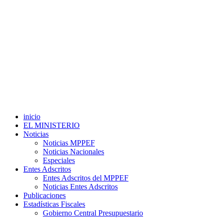
inicio
EL MINISTERIO
Noticias
Noticias MPPEF
Noticias Nacionales
Especiales
Entes Adscritos
Entes Adscritos del MPPEF
Noticias Entes Adscritos
Publicaciones
Estadísticas Fiscales
Gobierno Central Presupuestario