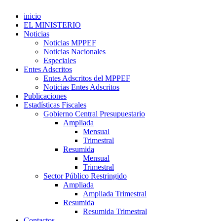
inicio
EL MINISTERIO
Noticias
Noticias MPPEF
Noticias Nacionales
Especiales
Entes Adscritos
Entes Adscritos del MPPEF
Noticias Entes Adscritos
Publicaciones
Estadísticas Fiscales
Gobierno Central Presupuestario
Ampliada
Mensual
Trimestral
Resumida
Mensual
Trimestral
Sector Público Restringido
Ampliada
Ampliada Trimestral
Resumida
Resumida Trimestral
Contactos