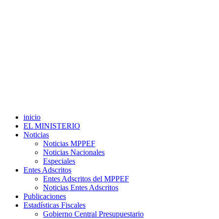
inicio
EL MINISTERIO
Noticias
Noticias MPPEF
Noticias Nacionales
Especiales
Entes Adscritos
Entes Adscritos del MPPEF
Noticias Entes Adscritos
Publicaciones
Estadísticas Fiscales
Gobierno Central Presupuestario