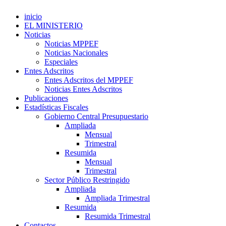
inicio
EL MINISTERIO
Noticias
Noticias MPPEF
Noticias Nacionales
Especiales
Entes Adscritos
Entes Adscritos del MPPEF
Noticias Entes Adscritos
Publicaciones
Estadísticas Fiscales
Gobierno Central Presupuestario
Ampliada
Mensual
Trimestral
Resumida
Mensual
Trimestral
Sector Público Restringido
Ampliada
Ampliada Trimestral
Resumida
Resumida Trimestral
Contactos