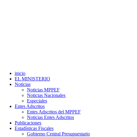
inicio
EL MINISTERIO
Noticias
Noticias MPPEF
Noticias Nacionales
Especiales
Entes Adscritos
Entes Adscritos del MPPEF
Noticias Entes Adscritos
Publicaciones
Estadísticas Fiscales
Gobierno Central Presupuestario