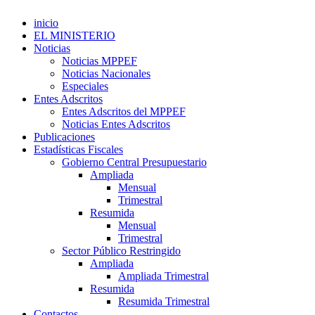
inicio
EL MINISTERIO
Noticias
Noticias MPPEF
Noticias Nacionales
Especiales
Entes Adscritos
Entes Adscritos del MPPEF
Noticias Entes Adscritos
Publicaciones
Estadísticas Fiscales
Gobierno Central Presupuestario
Ampliada
Mensual
Trimestral
Resumida
Mensual
Trimestral
Sector Público Restringido
Ampliada
Ampliada Trimestral
Resumida
Resumida Trimestral
Contactos