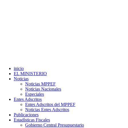
inicio
EL MINISTERIO
Noticias
Noticias MPPEF
Noticias Nacionales
Especiales
Entes Adscritos
Entes Adscritos del MPPEF
Noticias Entes Adscritos
Publicaciones
Estadísticas Fiscales
Gobierno Central Presupuestario