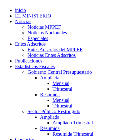
inicio
EL MINISTERIO
Noticias
Noticias MPPEF
Noticias Nacionales
Especiales
Entes Adscritos
Entes Adscritos del MPPEF
Noticias Entes Adscritos
Publicaciones
Estadísticas Fiscales
Gobierno Central Presupuestario
Ampliada
Mensual
Trimestral
Resumida
Mensual
Trimestral
Sector Público Restringido
Ampliada
Ampliada Trimestral
Resumida
Resumida Trimestral
Contactos