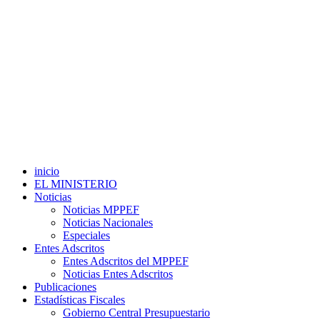
inicio
EL MINISTERIO
Noticias
Noticias MPPEF
Noticias Nacionales
Especiales
Entes Adscritos
Entes Adscritos del MPPEF
Noticias Entes Adscritos
Publicaciones
Estadísticas Fiscales
Gobierno Central Presupuestario