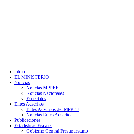
inicio
EL MINISTERIO
Noticias
Noticias MPPEF
Noticias Nacionales
Especiales
Entes Adscritos
Entes Adscritos del MPPEF
Noticias Entes Adscritos
Publicaciones
Estadísticas Fiscales
Gobierno Central Presupuestario