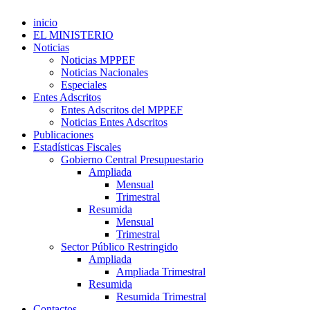
inicio
EL MINISTERIO
Noticias
Noticias MPPEF
Noticias Nacionales
Especiales
Entes Adscritos
Entes Adscritos del MPPEF
Noticias Entes Adscritos
Publicaciones
Estadísticas Fiscales
Gobierno Central Presupuestario
Ampliada
Mensual
Trimestral
Resumida
Mensual
Trimestral
Sector Público Restringido
Ampliada
Ampliada Trimestral
Resumida
Resumida Trimestral
Contactos