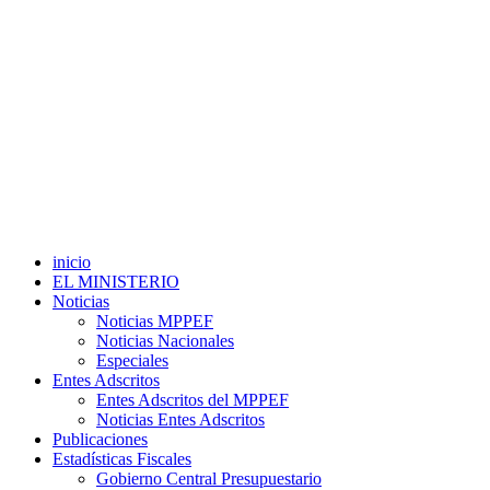
inicio
EL MINISTERIO
Noticias
Noticias MPPEF
Noticias Nacionales
Especiales
Entes Adscritos
Entes Adscritos del MPPEF
Noticias Entes Adscritos
Publicaciones
Estadísticas Fiscales
Gobierno Central Presupuestario