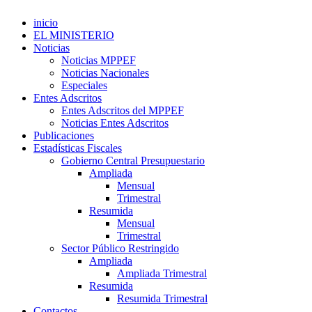
inicio
EL MINISTERIO
Noticias
Noticias MPPEF
Noticias Nacionales
Especiales
Entes Adscritos
Entes Adscritos del MPPEF
Noticias Entes Adscritos
Publicaciones
Estadísticas Fiscales
Gobierno Central Presupuestario
Ampliada
Mensual
Trimestral
Resumida
Mensual
Trimestral
Sector Público Restringido
Ampliada
Ampliada Trimestral
Resumida
Resumida Trimestral
Contactos