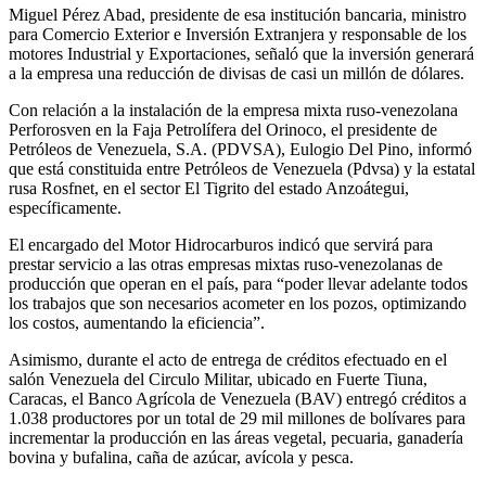
Miguel Pérez Abad, presidente de esa institución bancaria, ministro
para Comercio Exterior e Inversión Extranjera y responsable de los
motores Industrial y Exportaciones, señaló que la inversión generará
a la empresa una reducción de divisas de casi un millón de dólares.
Con relación a la instalación de la empresa mixta ruso-venezolana
Perforosven en la Faja Petrolífera del Orinoco, el presidente de
Petróleos de Venezuela, S.A. (PDVSA), Eulogio Del Pino, informó
que está constituida entre Petróleos de Venezuela (Pdvsa) y la estatal
rusa Rosfnet, en el sector El Tigrito del estado Anzoátegui,
específicamente.
El encargado del Motor Hidrocarburos indicó que servirá para
prestar servicio a las otras empresas mixtas ruso-venezolanas de
producción que operan en el país, para “poder llevar adelante todos
los trabajos que son necesarios acometer en los pozos, optimizando
los costos, aumentando la eficiencia”.
Asimismo, durante el acto de entrega de créditos efectuado en el
salón Venezuela del Circulo Militar, ubicado en Fuerte Tiuna,
Caracas, el Banco Agrícola de Venezuela (BAV) entregó créditos a
1.038 productores por un total de 29 mil millones de bolívares para
incrementar la producción en las áreas vegetal, pecuaria, ganadería
bovina y bufalina, caña de azúcar, avícola y pesca.