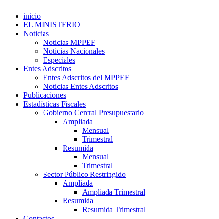
inicio
EL MINISTERIO
Noticias
Noticias MPPEF
Noticias Nacionales
Especiales
Entes Adscritos
Entes Adscritos del MPPEF
Noticias Entes Adscritos
Publicaciones
Estadísticas Fiscales
Gobierno Central Presupuestario
Ampliada
Mensual
Trimestral
Resumida
Mensual
Trimestral
Sector Público Restringido
Ampliada
Ampliada Trimestral
Resumida
Resumida Trimestral
Contactos