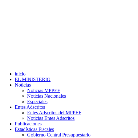
inicio
EL MINISTERIO
Noticias
Noticias MPPEF
Noticias Nacionales
Especiales
Entes Adscritos
Entes Adscritos del MPPEF
Noticias Entes Adscritos
Publicaciones
Estadísticas Fiscales
Gobierno Central Presupuestario