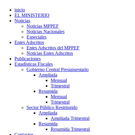
inicio
EL MINISTERIO
Noticias
Noticias MPPEF
Noticias Nacionales
Especiales
Entes Adscritos
Entes Adscritos del MPPEF
Noticias Entes Adscritos
Publicaciones
Estadísticas Fiscales
Gobierno Central Presupuestario
Ampliada
Mensual
Trimestral
Resumida
Mensual
Trimestral
Sector Público Restringido
Ampliada
Ampliada Trimestral
Resumida
Resumida Trimestral
Contactos