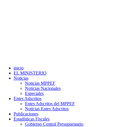
inicio
EL MINISTERIO
Noticias
Noticias MPPEF
Noticias Nacionales
Especiales
Entes Adscritos
Entes Adscritos del MPPEF
Noticias Entes Adscritos
Publicaciones
Estadísticas Fiscales
Gobierno Central Presupuestario