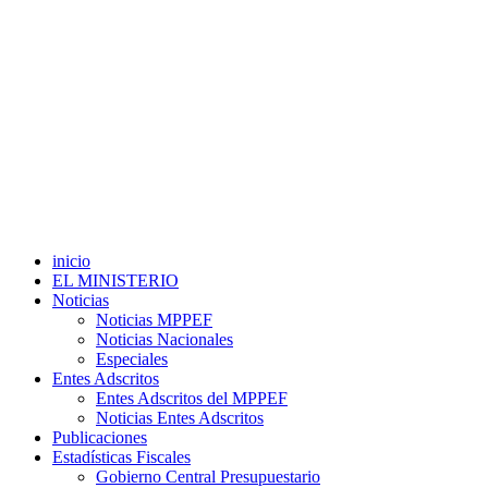
inicio
EL MINISTERIO
Noticias
Noticias MPPEF
Noticias Nacionales
Especiales
Entes Adscritos
Entes Adscritos del MPPEF
Noticias Entes Adscritos
Publicaciones
Estadísticas Fiscales
Gobierno Central Presupuestario