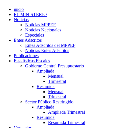
inicio
EL MINISTERIO
Noticias
Noticias MPPEF
Noticias Nacionales
Especiales
Entes Adscritos
Entes Adscritos del MPPEF
Noticias Entes Adscritos
Publicaciones
Estadísticas Fiscales
Gobierno Central Presupuestario
Ampliada
Mensual
Trimestral
Resumida
Mensual
Trimestral
Sector Público Restringido
Ampliada
Ampliada Trimestral
Resumida
Resumida Trimestral
Contactos