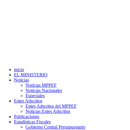
inicio
EL MINISTERIO
Noticias
Noticias MPPEF
Noticias Nacionales
Especiales
Entes Adscritos
Entes Adscritos del MPPEF
Noticias Entes Adscritos
Publicaciones
Estadísticas Fiscales
Gobierno Central Presupuestario