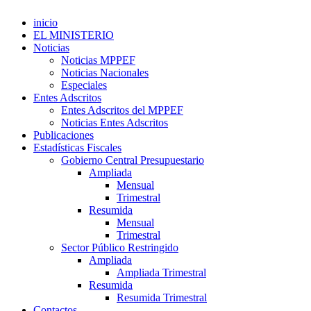
inicio
EL MINISTERIO
Noticias
Noticias MPPEF
Noticias Nacionales
Especiales
Entes Adscritos
Entes Adscritos del MPPEF
Noticias Entes Adscritos
Publicaciones
Estadísticas Fiscales
Gobierno Central Presupuestario
Ampliada
Mensual
Trimestral
Resumida
Mensual
Trimestral
Sector Público Restringido
Ampliada
Ampliada Trimestral
Resumida
Resumida Trimestral
Contactos