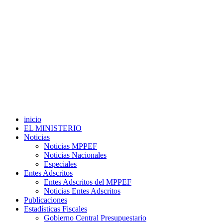
inicio
EL MINISTERIO
Noticias
Noticias MPPEF
Noticias Nacionales
Especiales
Entes Adscritos
Entes Adscritos del MPPEF
Noticias Entes Adscritos
Publicaciones
Estadísticas Fiscales
Gobierno Central Presupuestario