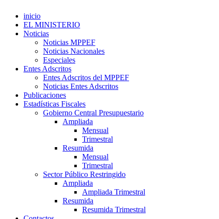
inicio
EL MINISTERIO
Noticias
Noticias MPPEF
Noticias Nacionales
Especiales
Entes Adscritos
Entes Adscritos del MPPEF
Noticias Entes Adscritos
Publicaciones
Estadísticas Fiscales
Gobierno Central Presupuestario
Ampliada
Mensual
Trimestral
Resumida
Mensual
Trimestral
Sector Público Restringido
Ampliada
Ampliada Trimestral
Resumida
Resumida Trimestral
Contactos