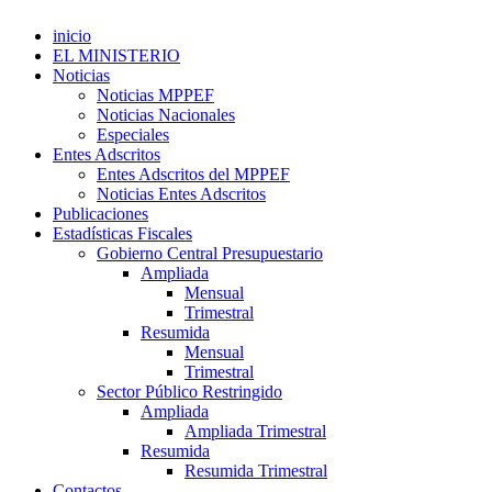
inicio
EL MINISTERIO
Noticias
Noticias MPPEF
Noticias Nacionales
Especiales
Entes Adscritos
Entes Adscritos del MPPEF
Noticias Entes Adscritos
Publicaciones
Estadísticas Fiscales
Gobierno Central Presupuestario
Ampliada
Mensual
Trimestral
Resumida
Mensual
Trimestral
Sector Público Restringido
Ampliada
Ampliada Trimestral
Resumida
Resumida Trimestral
Contactos