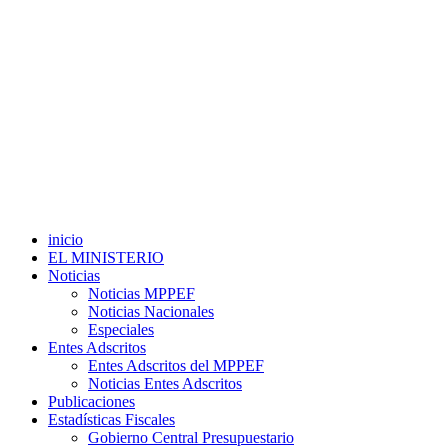
inicio
EL MINISTERIO
Noticias
Noticias MPPEF
Noticias Nacionales
Especiales
Entes Adscritos
Entes Adscritos del MPPEF
Noticias Entes Adscritos
Publicaciones
Estadísticas Fiscales
Gobierno Central Presupuestario