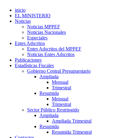
inicio
EL MINISTERIO
Noticias
Noticias MPPEF
Noticias Nacionales
Especiales
Entes Adscritos
Entes Adscritos del MPPEF
Noticias Entes Adscritos
Publicaciones
Estadísticas Fiscales
Gobierno Central Presupuestario
Ampliada
Mensual
Trimestral
Resumida
Mensual
Trimestral
Sector Público Restringido
Ampliada
Ampliada Trimestral
Resumida
Resumida Trimestral
Contactos