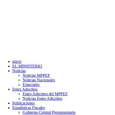
inicio
EL MINISTERIO
Noticias
Noticias MPPEF
Noticias Nacionales
Especiales
Entes Adscritos
Entes Adscritos del MPPEF
Noticias Entes Adscritos
Publicaciones
Estadísticas Fiscales
Gobierno Central Presupuestario