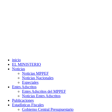
inicio
EL MINISTERIO
Noticias
Noticias MPPEF
Noticias Nacionales
Especiales
Entes Adscritos
Entes Adscritos del MPPEF
Noticias Entes Adscritos
Publicaciones
Estadísticas Fiscales
Gobierno Central Presupuestario