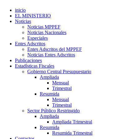
inicio
EL MINISTERIO
Noticias
Noticias MPPEF
Noticias Nacionales
Especiales
Entes Adscritos
Entes Adscritos del MPPEF
Noticias Entes Adscritos
Publicaciones
Estadísticas Fiscales
Gobierno Central Presupuestario
Ampliada
Mensual
Trimestral
Resumida
Mensual
Trimestral
Sector Público Restringido
Ampliada
Ampliada Trimestral
Resumida
Resumida Trimestral
Contactos