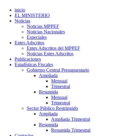
inicio
EL MINISTERIO
Noticias
Noticias MPPEF
Noticias Nacionales
Especiales
Entes Adscritos
Entes Adscritos del MPPEF
Noticias Entes Adscritos
Publicaciones
Estadísticas Fiscales
Gobierno Central Presupuestario
Ampliada
Mensual
Trimestral
Resumida
Mensual
Trimestral
Sector Público Restringido
Ampliada
Ampliada Trimestral
Resumida
Resumida Trimestral
Contactos