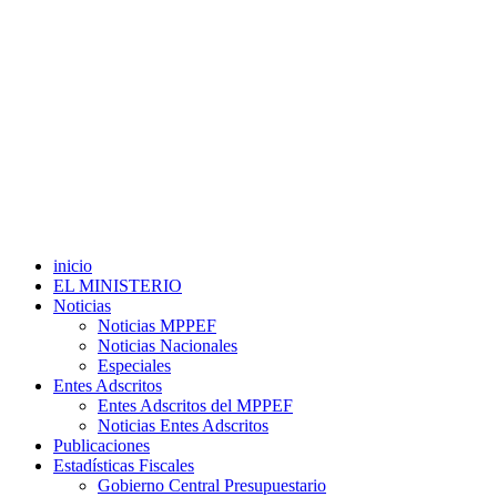
inicio
EL MINISTERIO
Noticias
Noticias MPPEF
Noticias Nacionales
Especiales
Entes Adscritos
Entes Adscritos del MPPEF
Noticias Entes Adscritos
Publicaciones
Estadísticas Fiscales
Gobierno Central Presupuestario