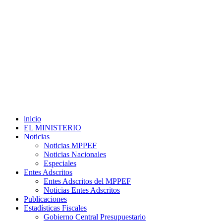
inicio
EL MINISTERIO
Noticias
Noticias MPPEF
Noticias Nacionales
Especiales
Entes Adscritos
Entes Adscritos del MPPEF
Noticias Entes Adscritos
Publicaciones
Estadísticas Fiscales
Gobierno Central Presupuestario