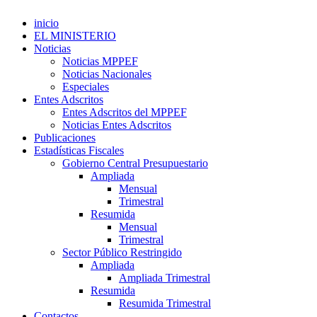
inicio
EL MINISTERIO
Noticias
Noticias MPPEF
Noticias Nacionales
Especiales
Entes Adscritos
Entes Adscritos del MPPEF
Noticias Entes Adscritos
Publicaciones
Estadísticas Fiscales
Gobierno Central Presupuestario
Ampliada
Mensual
Trimestral
Resumida
Mensual
Trimestral
Sector Público Restringido
Ampliada
Ampliada Trimestral
Resumida
Resumida Trimestral
Contactos