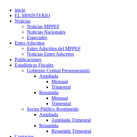
inicio
EL MINISTERIO
Noticias
Noticias MPPEF
Noticias Nacionales
Especiales
Entes Adscritos
Entes Adscritos del MPPEF
Noticias Entes Adscritos
Publicaciones
Estadísticas Fiscales
Gobierno Central Presupuestario
Ampliada
Mensual
Trimestral
Resumida
Mensual
Trimestral
Sector Público Restringido
Ampliada
Ampliada Trimestral
Resumida
Resumida Trimestral
Contactos