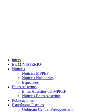
inicio
EL MINISTERIO
Noticias
Noticias MPPEF
Noticias Nacionales
Especiales
Entes Adscritos
Entes Adscritos del MPPEF
Noticias Entes Adscritos
Publicaciones
Estadísticas Fiscales
Gobierno Central Presupuestario