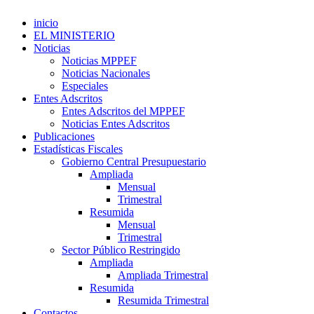
inicio
EL MINISTERIO
Noticias
Noticias MPPEF
Noticias Nacionales
Especiales
Entes Adscritos
Entes Adscritos del MPPEF
Noticias Entes Adscritos
Publicaciones
Estadísticas Fiscales
Gobierno Central Presupuestario
Ampliada
Mensual
Trimestral
Resumida
Mensual
Trimestral
Sector Público Restringido
Ampliada
Ampliada Trimestral
Resumida
Resumida Trimestral
Contactos