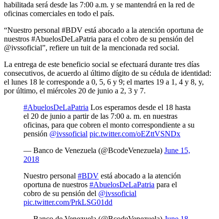
habilitada será desde las 7:00 a.m. y se mantendrá en la red de
oficinas comerciales en todo el país.
“Nuestro personal #BDV está abocado a la atención oportuna de
nuestros #AbuelosDeLaPatria para el cobro de su pensión del
@ivssoficial”, refiere un tuit de la mencionada red social.
La entrega de este beneficio social se efectuará durante tres días
consecutivos, de acuerdo al último dígito de su cédula de identidad:
el lunes 18 le corresponde a 0, 5, 6 y 9; el martes 19 a 1, 4 y 8, y,
por último, el miércoles 20 de junio a 2, 3 y 7.
#AbuelosDeLaPatria
Los esperamos desde el 18 hasta
el 20 de junio a partir de las 7:00 a. m. en nuestras
oficinas, para que cobren el monto correspondiente a su
pensión
@ivssoficial
pic.twitter.com/oEZttVSNDx
— Banco de Venezuela (@BcodeVenezuela)
June 15,
2018
Nuestro personal
#BDV
está abocado a la atención
oportuna de nuestros
#AbuelosDeLaPatria
para el
cobro de su pensión del
@ivssoficial
pic.twitter.com/PrkLSG01dd
— Banco de Venezuela (@BcodeVenezuela)
June 18,