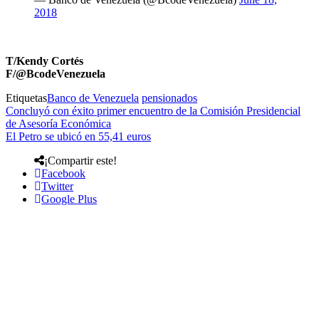
2018
T/Kendy Cortés
F/@BcodeVenezuela
Etiquetas
Banco de Venezuela
pensionados
Concluyó con éxito primer encuentro de la Comisión Presidencial
de Asesoría Económica
El Petro se ubicó en 55,41 euros
¡Compartir este!
Facebook
Twitter
Google Plus