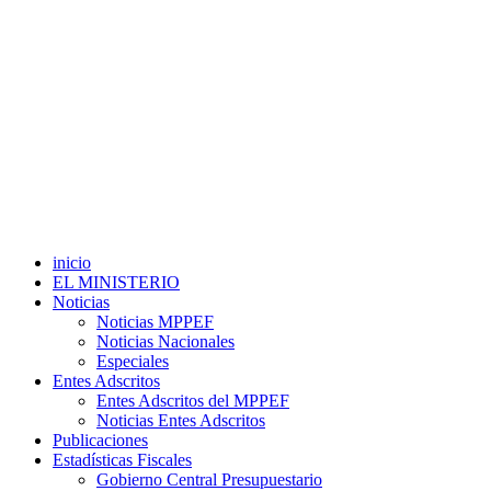
inicio
EL MINISTERIO
Noticias
Noticias MPPEF
Noticias Nacionales
Especiales
Entes Adscritos
Entes Adscritos del MPPEF
Noticias Entes Adscritos
Publicaciones
Estadísticas Fiscales
Gobierno Central Presupuestario