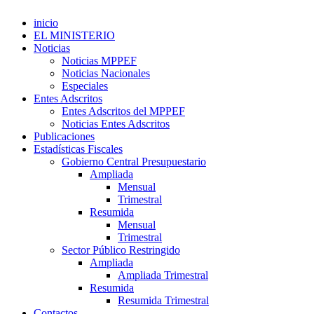
inicio
EL MINISTERIO
Noticias
Noticias MPPEF
Noticias Nacionales
Especiales
Entes Adscritos
Entes Adscritos del MPPEF
Noticias Entes Adscritos
Publicaciones
Estadísticas Fiscales
Gobierno Central Presupuestario
Ampliada
Mensual
Trimestral
Resumida
Mensual
Trimestral
Sector Público Restringido
Ampliada
Ampliada Trimestral
Resumida
Resumida Trimestral
Contactos