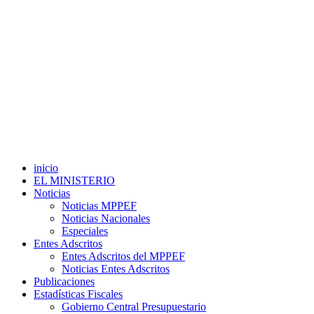
inicio
EL MINISTERIO
Noticias
Noticias MPPEF
Noticias Nacionales
Especiales
Entes Adscritos
Entes Adscritos del MPPEF
Noticias Entes Adscritos
Publicaciones
Estadísticas Fiscales
Gobierno Central Presupuestario