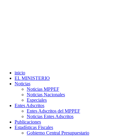
inicio
EL MINISTERIO
Noticias
Noticias MPPEF
Noticias Nacionales
Especiales
Entes Adscritos
Entes Adscritos del MPPEF
Noticias Entes Adscritos
Publicaciones
Estadísticas Fiscales
Gobierno Central Presupuestario