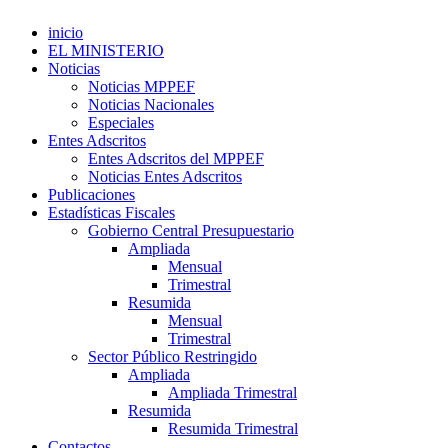
inicio
EL MINISTERIO
Noticias
Noticias MPPEF
Noticias Nacionales
Especiales
Entes Adscritos
Entes Adscritos del MPPEF
Noticias Entes Adscritos
Publicaciones
Estadísticas Fiscales
Gobierno Central Presupuestario
Ampliada
Mensual
Trimestral
Resumida
Mensual
Trimestral
Sector Público Restringido
Ampliada
Ampliada Trimestral
Resumida
Resumida Trimestral
Contactos