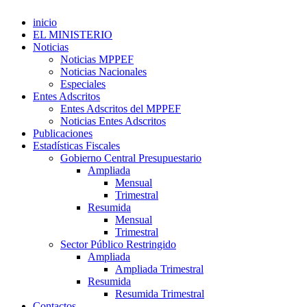
inicio
EL MINISTERIO
Noticias
Noticias MPPEF
Noticias Nacionales
Especiales
Entes Adscritos
Entes Adscritos del MPPEF
Noticias Entes Adscritos
Publicaciones
Estadísticas Fiscales
Gobierno Central Presupuestario
Ampliada
Mensual
Trimestral
Resumida
Mensual
Trimestral
Sector Público Restringido
Ampliada
Ampliada Trimestral
Resumida
Resumida Trimestral
Contactos