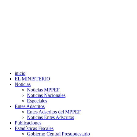
inicio
EL MINISTERIO
Noticias
Noticias MPPEF
Noticias Nacionales
Especiales
Entes Adscritos
Entes Adscritos del MPPEF
Noticias Entes Adscritos
Publicaciones
Estadísticas Fiscales
Gobierno Central Presupuestario