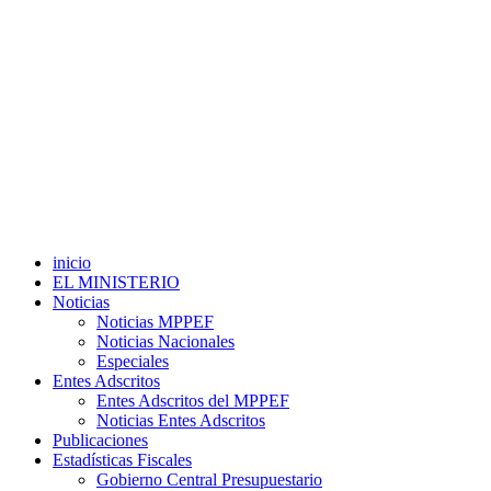
inicio
EL MINISTERIO
Noticias
Noticias MPPEF
Noticias Nacionales
Especiales
Entes Adscritos
Entes Adscritos del MPPEF
Noticias Entes Adscritos
Publicaciones
Estadísticas Fiscales
Gobierno Central Presupuestario