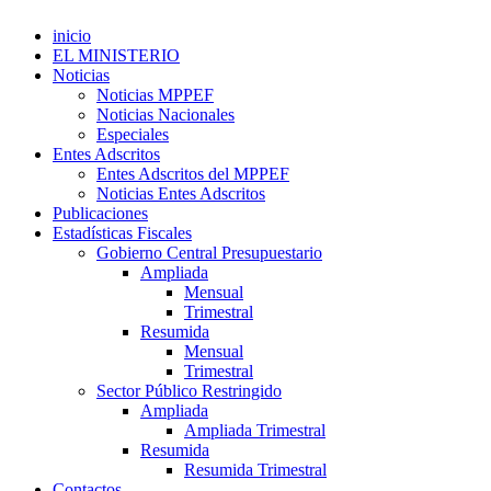
inicio
EL MINISTERIO
Noticias
Noticias MPPEF
Noticias Nacionales
Especiales
Entes Adscritos
Entes Adscritos del MPPEF
Noticias Entes Adscritos
Publicaciones
Estadísticas Fiscales
Gobierno Central Presupuestario
Ampliada
Mensual
Trimestral
Resumida
Mensual
Trimestral
Sector Público Restringido
Ampliada
Ampliada Trimestral
Resumida
Resumida Trimestral
Contactos