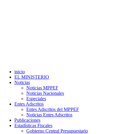
inicio
EL MINISTERIO
Noticias
Noticias MPPEF
Noticias Nacionales
Especiales
Entes Adscritos
Entes Adscritos del MPPEF
Noticias Entes Adscritos
Publicaciones
Estadísticas Fiscales
Gobierno Central Presupuestario