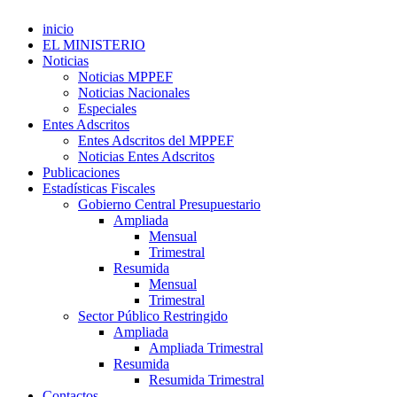
inicio
EL MINISTERIO
Noticias
Noticias MPPEF
Noticias Nacionales
Especiales
Entes Adscritos
Entes Adscritos del MPPEF
Noticias Entes Adscritos
Publicaciones
Estadísticas Fiscales
Gobierno Central Presupuestario
Ampliada
Mensual
Trimestral
Resumida
Mensual
Trimestral
Sector Público Restringido
Ampliada
Ampliada Trimestral
Resumida
Resumida Trimestral
Contactos