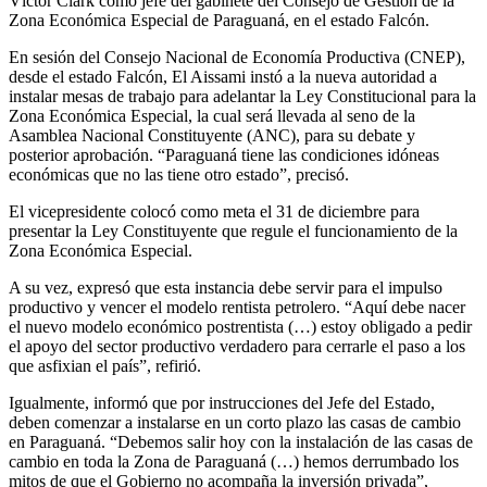
Víctor Clark como jefe del gabinete del Consejo de Gestión de la
Zona Económica Especial de Paraguaná, en el estado Falcón.
En sesión del Consejo Nacional de Economía Productiva (CNEP),
desde el estado Falcón, El Aissami instó a la nueva autoridad a
instalar mesas de trabajo para adelantar la Ley Constitucional para la
Zona Económica Especial, la cual será llevada al seno de la
Asamblea Nacional Constituyente (ANC), para su debate y
posterior aprobación. “Paraguaná tiene las condiciones idóneas
económicas que no las tiene otro estado”, precisó.
El vicepresidente colocó como meta el 31 de diciembre para
presentar la Ley Constituyente que regule el funcionamiento de la
Zona Económica Especial.
A su vez, expresó que esta instancia debe servir para el impulso
productivo y vencer el modelo rentista petrolero. “Aquí debe nacer
el nuevo modelo económico postrentista (…) estoy obligado a pedir
el apoyo del sector productivo verdadero para cerrarle el paso a los
que asfixian el país”, refirió.
Igualmente, informó que por instrucciones del Jefe del Estado,
deben comenzar a instalarse en un corto plazo las casas de cambio
en Paraguaná. “Debemos salir hoy con la instalación de las casas de
cambio en toda la Zona de Paraguaná (…) hemos derrumbado los
mitos de que el Gobierno no acompaña la inversión privada”,