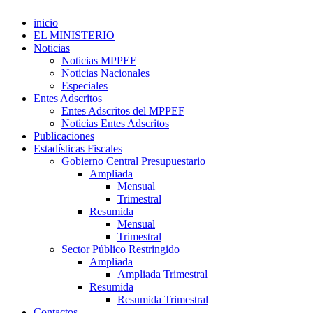
inicio
EL MINISTERIO
Noticias
Noticias MPPEF
Noticias Nacionales
Especiales
Entes Adscritos
Entes Adscritos del MPPEF
Noticias Entes Adscritos
Publicaciones
Estadísticas Fiscales
Gobierno Central Presupuestario
Ampliada
Mensual
Trimestral
Resumida
Mensual
Trimestral
Sector Público Restringido
Ampliada
Ampliada Trimestral
Resumida
Resumida Trimestral
Contactos