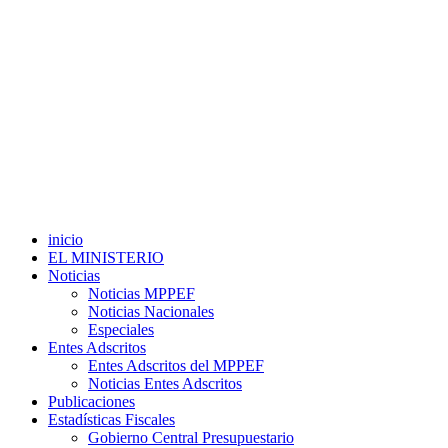
inicio
EL MINISTERIO
Noticias
Noticias MPPEF
Noticias Nacionales
Especiales
Entes Adscritos
Entes Adscritos del MPPEF
Noticias Entes Adscritos
Publicaciones
Estadísticas Fiscales
Gobierno Central Presupuestario