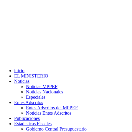
inicio
EL MINISTERIO
Noticias
Noticias MPPEF
Noticias Nacionales
Especiales
Entes Adscritos
Entes Adscritos del MPPEF
Noticias Entes Adscritos
Publicaciones
Estadísticas Fiscales
Gobierno Central Presupuestario