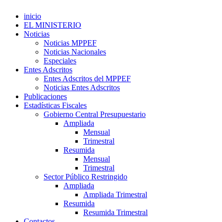
inicio
EL MINISTERIO
Noticias
Noticias MPPEF
Noticias Nacionales
Especiales
Entes Adscritos
Entes Adscritos del MPPEF
Noticias Entes Adscritos
Publicaciones
Estadísticas Fiscales
Gobierno Central Presupuestario
Ampliada
Mensual
Trimestral
Resumida
Mensual
Trimestral
Sector Público Restringido
Ampliada
Ampliada Trimestral
Resumida
Resumida Trimestral
Contactos