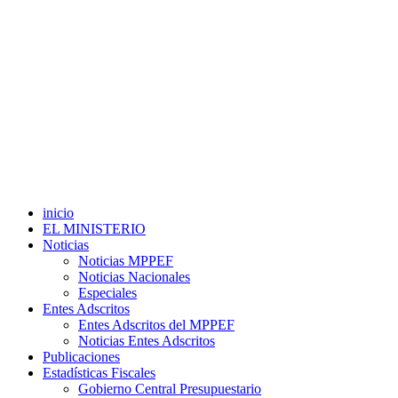
inicio
EL MINISTERIO
Noticias
Noticias MPPEF
Noticias Nacionales
Especiales
Entes Adscritos
Entes Adscritos del MPPEF
Noticias Entes Adscritos
Publicaciones
Estadísticas Fiscales
Gobierno Central Presupuestario