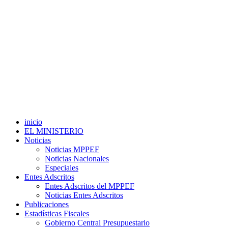
inicio
EL MINISTERIO
Noticias
Noticias MPPEF
Noticias Nacionales
Especiales
Entes Adscritos
Entes Adscritos del MPPEF
Noticias Entes Adscritos
Publicaciones
Estadísticas Fiscales
Gobierno Central Presupuestario