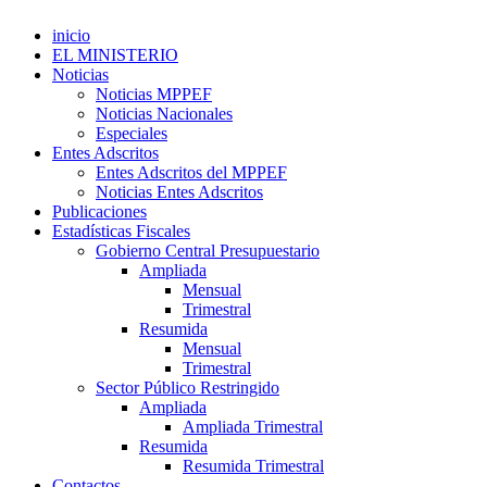
inicio
EL MINISTERIO
Noticias
Noticias MPPEF
Noticias Nacionales
Especiales
Entes Adscritos
Entes Adscritos del MPPEF
Noticias Entes Adscritos
Publicaciones
Estadísticas Fiscales
Gobierno Central Presupuestario
Ampliada
Mensual
Trimestral
Resumida
Mensual
Trimestral
Sector Público Restringido
Ampliada
Ampliada Trimestral
Resumida
Resumida Trimestral
Contactos