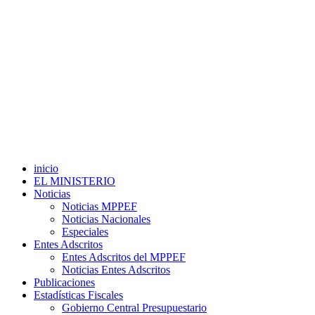
inicio
EL MINISTERIO
Noticias
Noticias MPPEF
Noticias Nacionales
Especiales
Entes Adscritos
Entes Adscritos del MPPEF
Noticias Entes Adscritos
Publicaciones
Estadísticas Fiscales
Gobierno Central Presupuestario