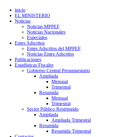
inicio
EL MINISTERIO
Noticias
Noticias MPPEF
Noticias Nacionales
Especiales
Entes Adscritos
Entes Adscritos del MPPEF
Noticias Entes Adscritos
Publicaciones
Estadísticas Fiscales
Gobierno Central Presupuestario
Ampliada
Mensual
Trimestral
Resumida
Mensual
Trimestral
Sector Público Restringido
Ampliada
Ampliada Trimestral
Resumida
Resumida Trimestral
Contactos