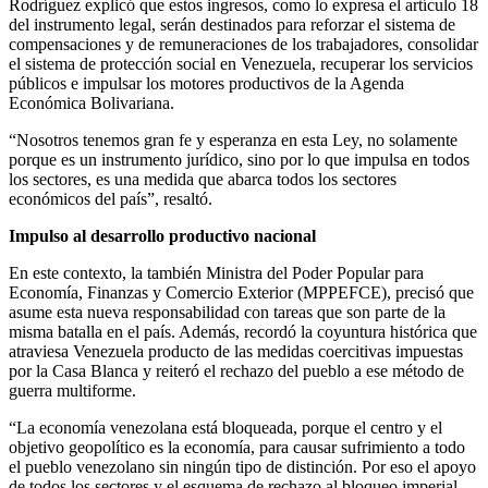
Rodríguez explicó que estos ingresos, como lo expresa el artículo 18
del instrumento legal, serán destinados para reforzar el sistema de
compensaciones y de remuneraciones de los trabajadores, consolidar
el sistema de protección social en Venezuela, recuperar los servicios
públicos e impulsar los motores productivos de la Agenda
Económica Bolivariana.
“Nosotros tenemos gran fe y esperanza en esta Ley, no solamente
porque es un instrumento jurídico, sino por lo que impulsa en todos
los sectores, es una medida que abarca todos los sectores
económicos del país”, resaltó.
Impulso al desarrollo productivo nacional
En este contexto, la también Ministra del Poder Popular para
Economía, Finanzas y Comercio Exterior (MPPEFCE), precisó que
asume esta nueva responsabilidad con tareas que son parte de la
misma batalla en el país. Además, recordó la coyuntura histórica que
atraviesa Venezuela producto de las medidas coercitivas impuestas
por la Casa Blanca y reiteró el rechazo del pueblo a ese método de
guerra multiforme.
“La economía venezolana está bloqueada, porque el centro y el
objetivo geopolítico es la economía, para causar sufrimiento a todo
el pueblo venezolano sin ningún tipo de distinción. Por eso el apoyo
de todos los sectores y el esquema de rechazo al bloqueo imperial,