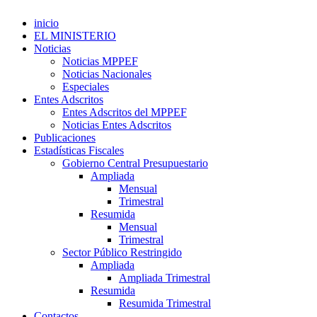
inicio
EL MINISTERIO
Noticias
Noticias MPPEF
Noticias Nacionales
Especiales
Entes Adscritos
Entes Adscritos del MPPEF
Noticias Entes Adscritos
Publicaciones
Estadísticas Fiscales
Gobierno Central Presupuestario
Ampliada
Mensual
Trimestral
Resumida
Mensual
Trimestral
Sector Público Restringido
Ampliada
Ampliada Trimestral
Resumida
Resumida Trimestral
Contactos