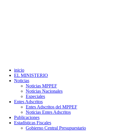
inicio
EL MINISTERIO
Noticias
Noticias MPPEF
Noticias Nacionales
Especiales
Entes Adscritos
Entes Adscritos del MPPEF
Noticias Entes Adscritos
Publicaciones
Estadísticas Fiscales
Gobierno Central Presupuestario