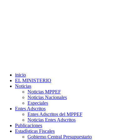
inicio
EL MINISTERIO
Noticias
Noticias MPPEF
Noticias Nacionales
Especiales
Entes Adscritos
Entes Adscritos del MPPEF
Noticias Entes Adscritos
Publicaciones
Estadísticas Fiscales
Gobierno Central Presupuestario