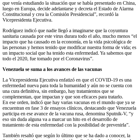
que venía estudiando la situación que se había presentado en China,
luego en Europa, decide adelantarse y decreta el Estado de Alarma
Constitucional y crea la Comisión Presidencial”, recordó la
Vicepresidenta Ejecutiva.
Rodríguez indicó que nadie llegó a imaginarse que la coyuntura
sanitaria causada por este virus durara todo el año, mucho menos “el
impacto que ha causado en la economía, en la vida psicológica de
las personas y hemos tenido que modificar nuestra forma de vida; es
un impacto social que ha tenido esta enfermedad. Ya sabemos que
todo el 2020, fue tomado por el Coronavirus”.
Venezuela se suma a los avances de las vacunas
La Vicepresidenta Ejecutiva enfatizó en que el COVID-19 es una
enfermedad nueva para toda la humanidad y aún no se cuenta con
una cura definitiva, sin embargo, hay tratamientos que se
complementan, que impactan y que son eficaces para tratarlo.
En ese orden, indicó que hay varias vacunas en el mundo que ya se
encuentran en fase 3 de ensayos clínicos, destacando que Venezuela
participa en ese avance de la vacuna rusa, denomina Sputnik-V, “y
eso sin duda alguna va a marcar un hito en el desarrollo de
tratamiento de esta enfermedad con la posibilidad de prevenirla”.
También resaltó que según lo último que se ha dado a conocer, la