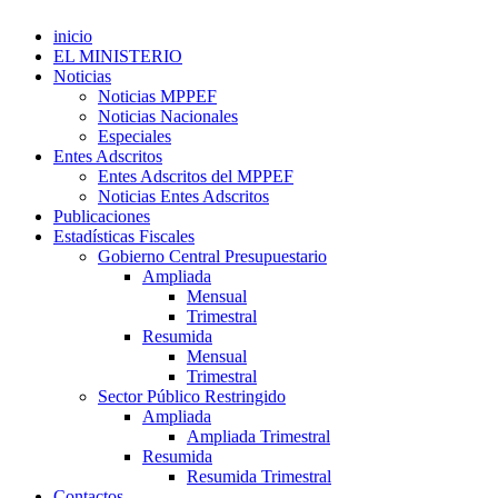
inicio
EL MINISTERIO
Noticias
Noticias MPPEF
Noticias Nacionales
Especiales
Entes Adscritos
Entes Adscritos del MPPEF
Noticias Entes Adscritos
Publicaciones
Estadísticas Fiscales
Gobierno Central Presupuestario
Ampliada
Mensual
Trimestral
Resumida
Mensual
Trimestral
Sector Público Restringido
Ampliada
Ampliada Trimestral
Resumida
Resumida Trimestral
Contactos