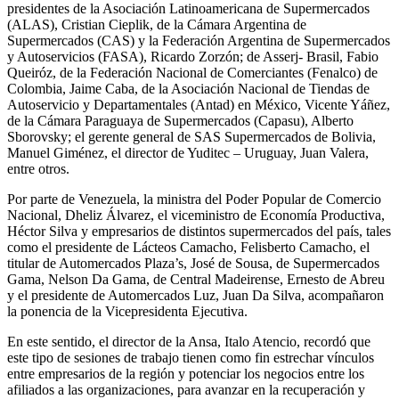
presidentes de la Asociación Latinoamericana de Supermercados
(ALAS), Cristian Cieplik, de la Cámara Argentina de
Supermercados (CAS) y la Federación Argentina de Supermercados
y Autoservicios (FASA), Ricardo Zorzón; de Asserj- Brasil, Fabio
Queiróz, de la Federación Nacional de Comerciantes (Fenalco) de
Colombia, Jaime Caba, de la Asociación Nacional de Tiendas de
Autoservicio y Departamentales (Antad) en México, Vicente Yáñez,
de la Cámara Paraguaya de Supermercados (Capasu), Alberto
Sborovsky; el gerente general de SAS Supermercados de Bolivia,
Manuel Giménez, el director de Yuditec – Uruguay, Juan Valera,
entre otros.
Por parte de Venezuela, la ministra del Poder Popular de Comercio
Nacional, Dheliz Álvarez, el viceministro de Economía Productiva,
Héctor Silva y empresarios de distintos supermercados del país, tales
como el presidente de Lácteos Camacho, Felisberto Camacho, el
titular de Automercados Plaza’s, José de Sousa, de Supermercados
Gama, Nelson Da Gama, de Central Madeirense, Ernesto de Abreu
y el presidente de Automercados Luz, Juan Da Silva, acompañaron
la ponencia de la Vicepresidenta Ejecutiva.
En este sentido, el director de la Ansa, Italo Atencio, recordó que
este tipo de sesiones de trabajo tienen como fin estrechar vínculos
entre empresarios de la región y potenciar los negocios entre los
afiliados a las organizaciones, para avanzar en la recuperación y