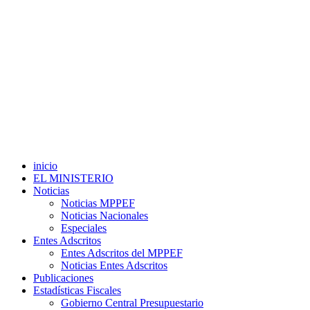
inicio
EL MINISTERIO
Noticias
Noticias MPPEF
Noticias Nacionales
Especiales
Entes Adscritos
Entes Adscritos del MPPEF
Noticias Entes Adscritos
Publicaciones
Estadísticas Fiscales
Gobierno Central Presupuestario