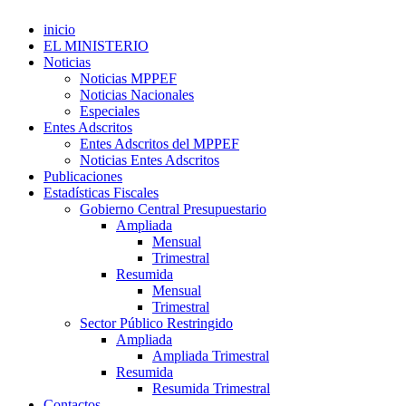
inicio
EL MINISTERIO
Noticias
Noticias MPPEF
Noticias Nacionales
Especiales
Entes Adscritos
Entes Adscritos del MPPEF
Noticias Entes Adscritos
Publicaciones
Estadísticas Fiscales
Gobierno Central Presupuestario
Ampliada
Mensual
Trimestral
Resumida
Mensual
Trimestral
Sector Público Restringido
Ampliada
Ampliada Trimestral
Resumida
Resumida Trimestral
Contactos