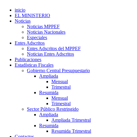
inicio
EL MINISTERIO
Noticias
Noticias MPPEF
Noticias Nacionales
Especiales
Entes Adscritos
Entes Adscritos del MPPEF
Noticias Entes Adscritos
Publicaciones
Estadísticas Fiscales
Gobierno Central Presupuestario
Ampliada
Mensual
Trimestral
Resumida
Mensual
Trimestral
Sector Público Restringido
Ampliada
Ampliada Trimestral
Resumida
Resumida Trimestral
Contactos