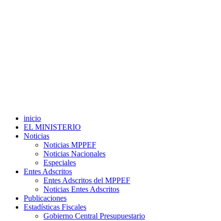
inicio
EL MINISTERIO
Noticias
Noticias MPPEF
Noticias Nacionales
Especiales
Entes Adscritos
Entes Adscritos del MPPEF
Noticias Entes Adscritos
Publicaciones
Estadísticas Fiscales
Gobierno Central Presupuestario